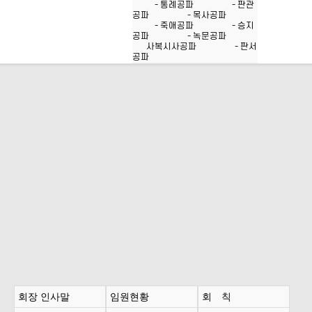
- 통례공파
- 판관
공파
- 목사공파
- 죽애공파
- 승지
공파
- 녹문공파
사복시사공파
- 판서
공파
회장 인사말
임원현황
회 칙