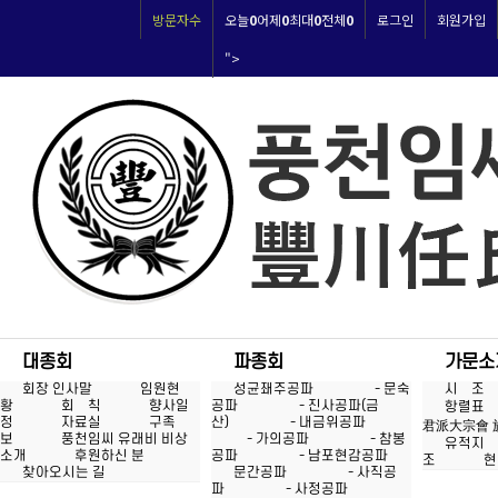
방문자수
오늘
0
어제
0
최대
0
전체
0
로그인
회원가입
">
대종회
파종회
가문소
회장 인사말
임원현
성균좨주공파
- 문숙
시 조
황
회 칙
향사일
공파
- 진사공파(금
항렬표
정
자료실
구족
산)
- 내금위공파
君派大宗會 
보
풍천임씨 유래비 비상
- 가의공파
- 참봉
유적지
소개
후원하신 분
공파
- 남포현감공파
조
현
찾아오시는 길
문간공파
- 사직공
파
- 사정공파