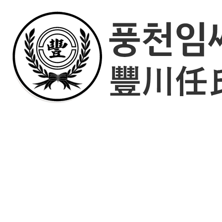
회원가입
로그인
오늘
0
어제
0
최대
0
전체
0
">
방문자수