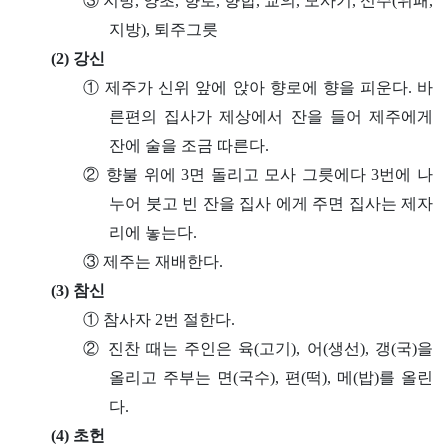
③ 지방, 양초, 향로, 향합, 교의, 모사기, 신주(위패,
지방), 퇴주그릇
(2) 강신
① 제주가 신위 앞에 앉아 향로에 향을 피운다. 바
른편의 집사가 제상에서 잔을 들어 제주에게
잔에 술을 조금 따른다.
② 향불 위에 3면 돌리고 모사 그릇에다 3번에 나
누어 붓고 빈 잔을 집사 에게 주면 집사는 제자
리에 놓는다.
③ 제주는 재배한다.
(3) 참신
① 참사자 2번 절한다.
② 진찬 때는 주인은 육(고기), 어(생선), 갱(국)을
올리고 주부는 면(국수), 편(떡), 메(밥)를 올린
다.
(4) 초헌