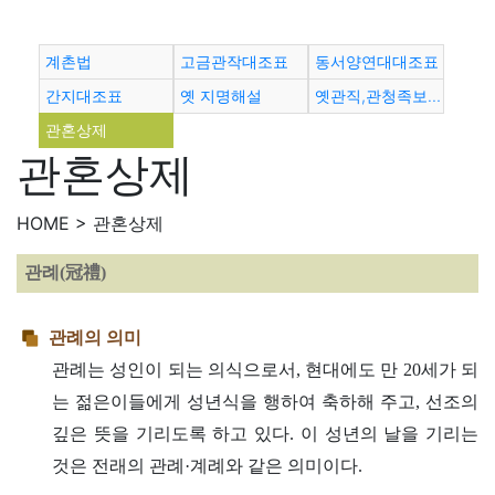
계촌법
고금관작대조표
동서양연대대조표
간지대조표
옛 지명해설
옛관직,관청족보용어
관혼상제
관혼상제
HOME > 관혼상제
관례(冠禮)
관례의 의미
관례는 성인이 되는 의식으로서, 현대에도 만 20세가 되
는 젊은이들에게 성년식을 행하여 축하해 주고, 선조의
깊은 뜻을 기리도록 하고 있다. 이 성년의 날을 기리는
것은 전래의 관례·계례와 같은 의미이다.