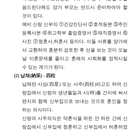
씀드린다해도 양가 부모는 반드시 준비하여야 할
것이 있다.
예비 신랑 신부의 ①건강진단서 ②호적등본 ③주민
등록사본 ④최고학부 졸업증명서 ⑤재직증명서 ⑥
사진 ⑦청혼서,허혼서 등이다. 이들 서류를 양가에
서 교환하여 충분히 검토한 후 선을 보는 것이 오늘
날 이혼문제를 줄이고 혼례의 사회화를 정착시킬
수 있는 계기가 된다.
(2) 납채(納采) - 四柱
납채란 사성(四星) 또는 사주(四柱)라고도 하며 신
랑집에서 신랑의 생년월일과 시(時)를 간지에 써서
편지와 함께 신부집으로 보내는 것으로 혼인을 청
하는 의식이다.
신랑의 사주의식은 약혼식을 하든 안 하든 간에 신
랑집에서 신부집에 청혼하고 신부집에서 허혼하였