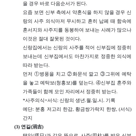
을 경우 바로 다음순서가 된다.
요즘 보면 신부 측에서 약혼식을 하지 않을 경우 신
랑의 사주 의식마저 무시하고 흔히 납폐 때 함속에
혼서지와 사주지를 동봉하여 보내는 사례가 많으나
이것은 절대 잘못된 것이다.
신랑집에서는 신랑의 사주를 적어 신부집에 정중히
보내는데 신부집에서도 마찬가지로 정중한 의식에
따라 받는다.
먼저 ①병풍을 치고 ②화문석 깔고 ③그위에 예탁
을 놓고 예탁보(청홍보)를 덮는다. ④신부집 혼주와
가족들이 함께 모인 자리에서 정중히 받는다.
*사주의식=서식: 신랑의 생년.월.일.시. 기록
예단: 분홍 저고리 한감, 황금쌍가락지 한쌍, (서식)
간지
(3) 연길(涓吉)
택일(擇日)과 같은 뜻으로, 사주(四柱)를 받은 신부