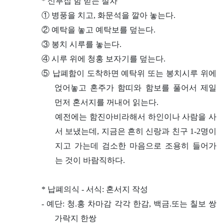
* 신부집 함 받는 절차
① 병풍을 치고, 화문석을 깔아 놓는다.
② 예탁을 놓고 예탁보를 덮는다.
③ 봉치 시루를 놓는다.
④ 시루 위에 청홍 보자기를 덮는다.
⑤ 납폐함이 도착하면 예탁위 또는 봉치시루 위에
얹어놓고 혼주가 함띠와 함보를 풀어서 제일
먼저 혼서지를 꺼내어 읽는다.
예전에는 함진아비라해서 하인이나 사람을 사
서 보냈는데, 지금은 흔히 신랑과 친구 1-2명이
지고 가는데 검소한 마음으로 조용히 들어가
는 것이 바람직하다.
* 납폐의식 - 서식: 혼서지 작성
- 예단: 청.홍 차마감 각각 한감, 백금.또는 칠보 쌍
가락지 한쌍