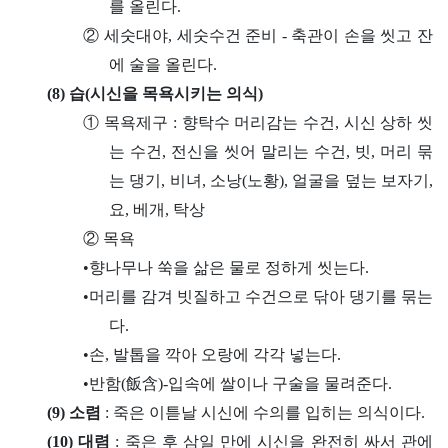
를 올린다.
② 세숫대야, 세숫수건 준비 - 축관이 손을 씻고 잔
에 술을 올린다.
(8) 습(시신을 목욕시키는 의식)
① 목욕제구 : 향탁수 머리감는 수건, 시신 상하 씻
는 수건, 전신을 씻어 말리는 수건, 빗, 머리 묶
는 댕기, 비녀, 소낭(노황), 얼굴을 덮는 보자기,
요, 베개, 탁상
② 목욕
•향나무나 쑥을 삶은 물로 정하게 씻는다.
•머리를 감겨 빗질하고 수건으로 닦아 댕기를 묶는
다.
•손, 발톱을 깍아 오랑에 각각 넣는다.
•반함(飯含)-입속에 쌀이나 구술을 물려준다.
(9) 소렴
: 죽은 이튿날 시신에 수의를 입히는 의식이다.
(10) 대렴
: 죽은 후 삼일 만에 시신을 완전히 싸서 관에