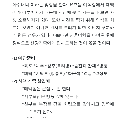
아주버니 이하는 맞절을 한다. 요즈음 예식장에서 폐백
례가 이루어지기 때문에 시간에 쫓겨 서두르다 보면 자
칫 소흘해지기 쉽다. 또한 사진을 찍기 위해 의식을 치
르는 것인지 아니면 인사를 드리기 의한 것인지 구분하
기 힘든 경우가 있다. 바쁘다면 신혼여행을 다녀온 후에
정식으로 신랑가족에게 인사드리는 것이 옳을 것이다.
(1) 예단준비
*육포 *대추 *청주(호리병) *술잔과 잔대 *병풍
*예탁 *예탁보 (청홍보) *화문석 *곁상 *곁상보
(2) 시댁 가족 상견례
*폐백절은 큰절 네 번 한다.
*시부모님은 병풍 앞에 앉는다.
*신부는 복장을 갖춘 차림으로 앞에서고 양쪽에
수모가 선다.