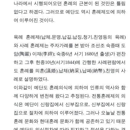
나라에서 시행되어오던 혼례의 근본이 된 것만은 틀림
없다고 하겠다. 그러므로 예단도 역시 혼례제도에 의하
여 이루어진 것이다.
육례 혼례제(납체,문명,납길,납징,청기,친영등의 육례)
와 사례 혼례제는 주자가례를 본 받아 조선조 숙종때 도
암(陶巖) 이재(李縡); 숙종6년 서기 1680년 출생)가 편찬
하고 그후 헌종10년(서기1844)에 간행한 사례편람에서
도 혼례를 의혼(議婚),납체(納采),납폐(納幣),친영의 사
례로 설명하였다.
이와같이 예단도 혼례의식에 의하여 인류의 역사와 함
께 다양하게 변천해 왔다고 추정된다. 전통혼례제의 의
식은 예단이 신랑집에서 신부집으로, 신부집에서 신랑
집으로 절차에 의하여 이루어졌다. 그러나 오늘날 전통
혼례 문화와 현대혼례 문화가 함께 공존하고 있기 때문
에 예단도 의식절차에 따라 진지하고 정성을 다하는 경