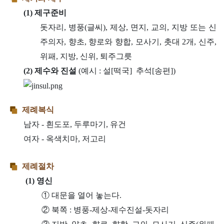
(1) 제구준비
돗자리, 병풍(글씨), 제상, 면지, 교의, 지방 또는 신
주의자, 향초, 향로와 향합, 모사기, 촛대 2개, 신주,
위패, 지방, 신위, 퇴주그릇
(2) 제수와 진설
(예시 : 설[떡국] 추석[송편])
제례복식
남자 - 흰도포, 두루마기, 유건
여자 - 옥색치마, 저고리
제례절차
(1) 영신
① 대문을 열어 놓는다.
② 북쪽 : 병풍-제상-제수진설-돗자리