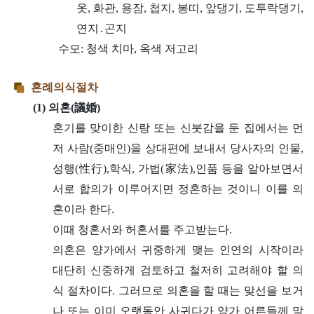
옷, 화관, 용잠, 첩지, 봉띠, 앞댕기, 도투락댕기,
연지․곤지
수모: 청색 치마, 옥색 저고리
혼례의식절차
(1) 의혼(議婚)
혼기를 맞이한 신랑 또는 신붓감을 둔 집에서는 먼
저 사람(중매인)을 상대편에 보내서 당사자의 인물,
성행(性行),학식, 가법(家法),인품 등을 알아보면서
서로 합의가 이루어지면 정혼하는 것이니 이를 의
혼이라 한다.
이때 청혼서와 허혼서를 주고받는다.
의혼은 양가에서 귀중하게 맺는 인연의 시작이라
대단히 신중하게 검토하고 철저히 고려해야 할 의
식 절차이다. 그러므로 의혼을 할 때는 맞선을 보거
나 또는 이미 오랫동안 사귀다가 양가 어른들께 말