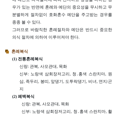
우가 있는 반면에 혼례와 예단의 중요성을 무시하고 무
분별하게 절차없이 호화혼수 예단을 주고받는 경우를
종종 볼 수 있다.
그러므로 바람직한 혼례절차와 예단은 반드시 중요한
의식 절차에 의하여 이루어져야 한다.
혼례복식
(1) 전통혼례복식
신랑: 관복, 사모관대, 목화
신부: 노랑색 삼회장저고리, 청․홍색 스란치마, 원
삼, 족두리, 봉띠, 앞댕기, 도투락댕기, 비녀, 연지/곤
지
(2) 폐백복식
신랑: 관복, 사모관대, 목화
신부: 노랑색 삼회장저고리, 청․홍색 스란치마, 활