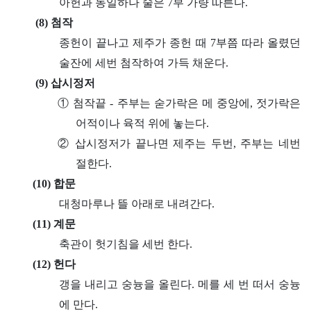
아헌과 동일하나 술은 7부 가량 따른다.
(8) 첨작
종헌이 끝나고 제주가 종헌 때 7부쯤 따라 올렸던
술잔에 세번 첨작하여 가득 채운다.
(9) 삽시정저
① 첨작끝 - 주부는 숟가락은 메 중앙에, 젓가락은
어적이나 육적 위에 놓는다.
② 삽시정저가 끝나면 제주는 두번, 주부는 네번
절한다.
(10) 합문
대청마루나 뜰 아래로 내려간다.
(11) 계문
축관이 헛기침을 세번 한다.
(12) 헌다
갱을 내리고 숭늉을 올린다. 메를 세 번 떠서 숭늉
에 만다.