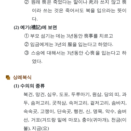
② 원래 喪은 죽었다는 말이나 死라 쓰지 않고 喪
이라 쓰는 것은 죽어서도 복을 입으라는 뜻이
다.
(2) 예기(禮記)에 보면
① 부모 섬기는 데는 3년동안 喪事를 치르고
② 임금에게는 3년의 服을 입는다고 하였다.
③ 스승에 대해서는 3년동안 心喪을 입는다고 하
였다.
상례복식
(1) 수의의 종류
복건, 망건, 심우, 도포, 두루마기, 원삼, 당의 띠, 과
두, 솜저고리, 곳적삼, 속저고리, 겉저고리, 솜바지,
속속곳, 고쟁이, 단속곳, 행전, 신, 명목, 악수, 솜버
선, 거포(겨드랑 밑에 마포), 충이(귀마개), 천금(이
불), 지금(요)