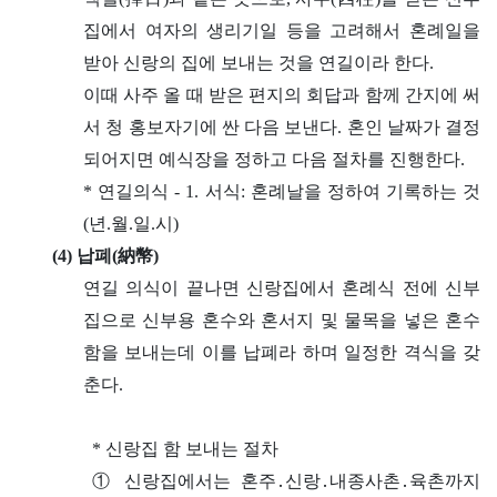
집에서 여자의 생리기일 등을 고려해서 혼례일을
받아 신랑의 집에 보내는 것을 연길이라 한다.
이때 사주 올 때 받은 편지의 회답과 함께 간지에 써
서 청 홍보자기에 싼 다음 보낸다. 혼인 날짜가 결정
되어지면 예식장을 정하고 다음 절차를 진행한다.
* 연길의식 - 1. 서식: 혼례날을 정하여 기록하는 것
(년.월.일.시)
(4) 납폐(納幣)
연길 의식이 끝나면 신랑집에서 혼례식 전에 신부
집으로 신부용 혼수와 혼서지 및 물목을 넣은 혼수
함을 보내는데 이를 납폐라 하며 일정한 격식을 갖
춘다.
* 신랑집 함 보내는 절차
① 신랑집에서는 혼주․신랑․내종사촌․육촌까지